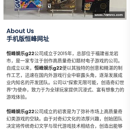
About Us
手机版恒峰网址
恒峰娱乐g22
公司成立于2015年，总部位于福建省龙岩
市，是一家专注于创作高质量奇幻题材电子游戏的公司。
自成立以来，
恒峰娱乐g22
便以其独特的创意和精湛的制
作工艺，迅速在国内外游戏行业中崭露头角，逐渐发展成
业内知名的开发团队。公司以“探索无限可能，创造奇幻世
界”为使命，致力于为全球玩家提供沉浸式、富有想象力的
游戏体验。
恒峰娱乐g22
公司成立的初衷是为了弥补市场上高质量奇
幻类游戏的空缺。由于对奇幻文化的浓厚兴趣，创始团队
决定将传统奇幻文学与现代游戏技术相结合，创造出能够