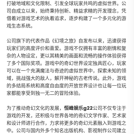
打破地域和文化限制、引发全球玩家共鸣的虚拟世界。公
司自成立以来，始终秉持创新、精益求精的开发理念，凭
借着对游戏艺术的执着追求，逐步构建了一个多元化的游
戏生态系统。
公司旗下的代表作品《幻境之旅》自发布以来，迅速获得
玩家们的高度评价和喜爱。游戏不仅拥有丰富的剧情和复
杂的人物设定，更以其精美的画面和流畅的操作体验获得
了多个国际奖项。游戏中的奇幻世界设定独具匠心，玩家
可以在一个充满魔法与奇迹的虚拟世界中，探索未知的领
域，挑战强大的敌人，解开神秘的古老传说。此外，游戏
的多结局系统和高度自由度的开放世界设计也让每一位玩
家都能享受到独一无二的冒险体验。
为了推动奇幻文化的发展，
恒峰娱乐g22
公司不仅专注于
游戏的开发，还积极与世界各地的奇幻文学作家、艺术家
和设计师进行合作，力求将更多的奇幻元素融入到游戏之
中。公司与国内外多个知名出版机构、影视制作公司建立