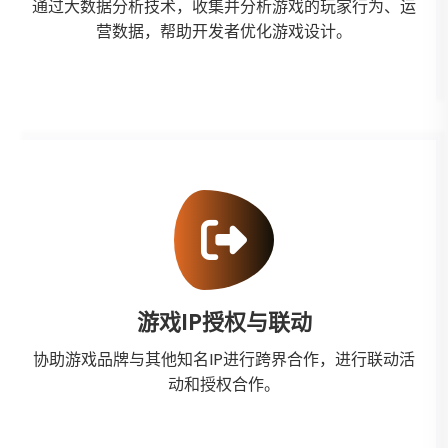
通过大数据分析技术，收集并分析游戏的玩家行为、运
营数据，帮助开发者优化游戏设计。
游戏IP授权与联动
协助游戏品牌与其他知名IP进行跨界合作，进行联动活
动和授权合作。