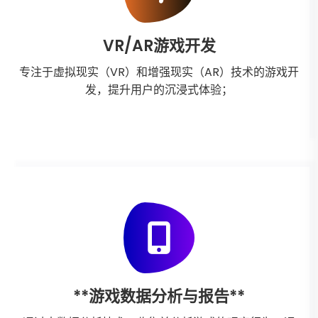
VR/AR游戏开发
专注于虚拟现实（VR）和增强现实（AR）技术的游戏开
发，提升用户的沉浸式体验；
**游戏数据分析与报告**